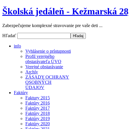
Školská jedáleň - Kežmarská 28
Zabezpečujeme komplexné stravovanie pre vaše deti ...
Hľadať
info
Vyhlásenie o prístupnosti
Profil verejného
obstarávateľa ÚVO
Verejné obstarávanie
Archív
ZÁSADY OCHRANY
OSOBNÝCH
ÚDAJOV
Faktúry
Faktury 2015
Faktúry 2016
Faktúry 2017
Faktúry 2018
Faktúry 2019
Faktúry 2020
Faktúry 2021