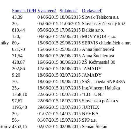
Suma s DPH
Vystavená
Splatnosť
Dodavateľ
43,39
04/06/2015
18/06/2015
Slovak Telekom a.s.
20,-
05/06/2015
11/06/2015
Slovenský červený kríž
810,44
05/06/2015
17/06/2015
Dalkia s.r.o.
120,-
09/06/2015
23/06/2015
MOVYROB s.r.o.
hniky
80,-
15/06/2015
29/06/2015
SERVIS chladničiek a mra
621,70
15/06/2015
25/06/2015
Anna Šuchterová
71,54
16/06/2015
26/06/2015
Anna Šuchterová
428,87
16/06/2015
30/06/2015
ZŠ Kežmarská 30
202,86
17/06/2015
18/06/2015
JAMADY
9,20
18/06/2015
02/07/2015
JAMADY
70,-
18/06/2015
19/06/2015
SSŠ - Trieda SNP 48/A
25,-
18/06/2015
01/07/2015
Ing.Vincent Haluška
1358,10
22/06/2015
10/07/2015
"LD - UNI"
97,67
22/06/2015
18/07/2015
Slovenská pošta a.s.
1195,48
29/06/2015
13/07/2015
JURTEX
20,-
01/07/2015
14/07/2015
NEVKA
56,-
01/07/2015
15/07/2015
SPP a.s.
storov
4353,15
02/07/2015
02/08/2015
Seman Štefan