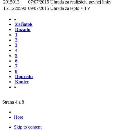
2015013
07/07/2015
Úhrada za realizáciu pevnej linky
1511220590
09/07/2015
Úhrada za teplo + TV
«
Začiatok
Dozadu
1
2
3
4
5
6
7
8
Dopredu
Koniec
»
Strana 4 z 8
Hore
Skip to content