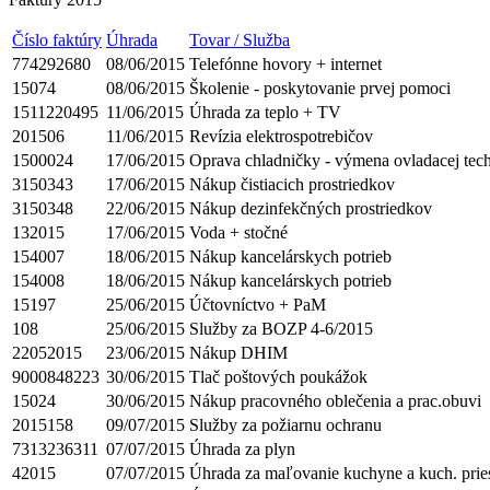
Číslo faktúry
Úhrada
Tovar / Služba
774292680
08/06/2015
Telefónne hovory + internet
15074
08/06/2015
Školenie - poskytovanie prvej pomoci
1511220495
11/06/2015
Úhrada za teplo + TV
201506
11/06/2015
Revízia elektrospotrebičov
1500024
17/06/2015
Oprava chladničky - výmena ovladacej tec
3150343
17/06/2015
Nákup čistiacich prostriedkov
3150348
22/06/2015
Nákup dezinfekčných prostriedkov
132015
17/06/2015
Voda + stočné
154007
18/06/2015
Nákup kancelárskych potrieb
154008
18/06/2015
Nákup kancelárskych potrieb
15197
25/06/2015
Účtovníctvo + PaM
108
25/06/2015
Služby za BOZP 4-6/2015
22052015
23/06/2015
Nákup DHIM
9000848223
30/06/2015
Tlač poštových poukážok
15024
30/06/2015
Nákup pracovného oblečenia a prac.obuvi
2015158
09/07/2015
Služby za požiarnu ochranu
7313236311
07/07/2015
Úhrada za plyn
42015
07/07/2015
Úhrada za maľovanie kuchyne a kuch. prie