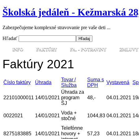
Školská jedáleň - Kežmarská 28
Zabezpečujeme komplexné stravovanie pre vaše deti ...
Hľadať
INFO
FAKTÚRY
FA. - POTRAVINY
ZMLUVY
Faktúry 2021
Tovar /
Suma s
Číslo faktúry
Úhrada
Vystavená
Sp
Služba
DPH
Úhrada za
22101000011
14/01/2021
program
48,-
04.01.2021
19
ŠJ
Voda +
0022021
14/01/2021
1044,83
04.01.2021
14
stočné
Telefónne
8275183885
14/01/2021
hovory +
57,23
04.01.2021
18