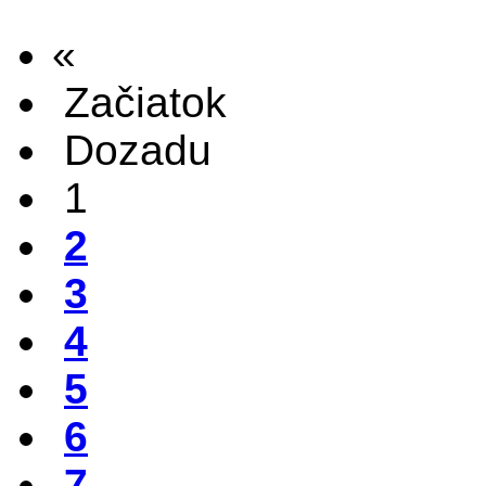
«
Začiatok
Dozadu
1
2
3
4
5
6
7