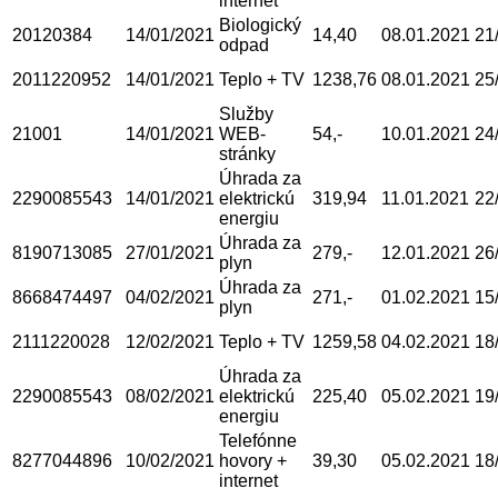
internet
Biologický
20120384
14/01/2021
14,40
08.01.2021
21
odpad
2011220952
14/01/2021
Teplo + TV
1238,76
08.01.2021
25
Služby
21001
14/01/2021
WEB-
54,-
10.01.2021
24
stránky
Úhrada za
2290085543
14/01/2021
elektrickú
319,94
11.01.2021
22
energiu
Úhrada za
8190713085
27/01/2021
279,-
12.01.2021
26
plyn
Úhrada za
8668474497
04/02/2021
271,-
01.02.2021
15
plyn
2111220028
12/02/2021
Teplo + TV
1259,58
04.02.2021
18
Úhrada za
2290085543
08/02/2021
elektrickú
225,40
05.02.2021
19
energiu
Telefónne
8277044896
10/02/2021
hovory +
39,30
05.02.2021
18
internet