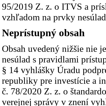
95/2019 Z. z. o ITVS a prí
vzhľadom na prvky nesúlad
Neprístupný obsah
Obsah uvedený nižšie nie j
nesúlad s pravidlami prístu
§ 14 vyhlášky Úradu podpr
republiky pre investície a i
č. 78/2020 Z. z. o štandard
verejnej správy v znení vyh