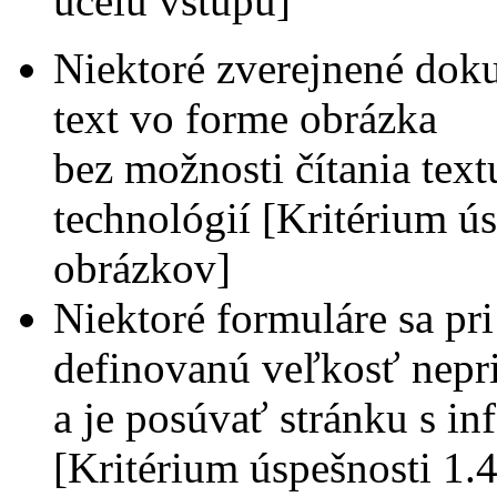
účelu vstupu]
Niektoré zverejnené dok
text vo forme obrázka
bez možnosti čítania tex
technológií [Kritérium ú
obrázkov]
Niektoré formuláre sa pr
definovanú veľkosť nepr
a je posúvať stránku s i
[Kritérium úspešnosti 1.