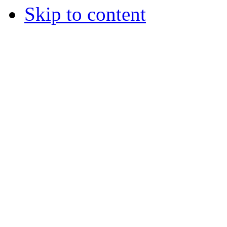
Skip to content
© 2012 Školská jedáleň -
všetky prá