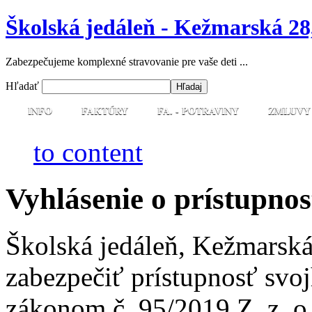
Školská jedáleň - Kežmarská 28
Zabezpečujeme komplexné stravovanie pre vaše deti ...
Hľadať
INFO
FAKTÚRY
FA. - POTRAVINY
ZMLUVY
to content
Vyhlásenie o prístupnos
Školská jedáleň, Kežmarsk
zabezpečiť prístupnosť svo
zákonom č. 95/2019 Z. z. o