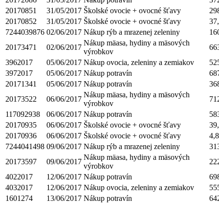
20170851
31/05/2017
Školské ovocie + ovocné šťavy
29
20170852
31/05/2017
Školské ovocie + ovocné šťavy
37
7244039876
02/06/2017
Nákup rýb a mrazenej zeleniny
16
Nákup mäasa, hydiny a mäsových
20173471
02/06/2017
66
výrobkov
3962017
05/06/2017
Nákup ovocia, zeleniny a zemiakov
52
3972017
05/06/2017
Nákup potravín
68
20171341
05/06/2017
Nákup potravín
36
Nákup mäasa, hydiny a mäsových
20173522
06/06/2017
71
výrobkov
117092938
06/06/2017
Nákup potravín
58
20170935
06/06/2017
Školské ovocie + ovocné šťavy
39
20170936
06/06/2017
Školské ovocie + ovocné šťavy
4,
7244041498
09/06/2017
Nákup rýb a mrazenej zeleniny
31
Nákup mäasa, hydiny a mäsových
20173597
09/06/2017
22
výrobkov
4022017
12/06/2017
Nákup potravín
69
4032017
12/06/2017
Nákup ovocia, zeleniny a zemiakov
55
1601274
13/06/2017
Nákup potravín
64