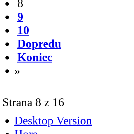
8
9
10
Dopredu
Koniec
»
Strana 8 z 16
Desktop Version
Hore