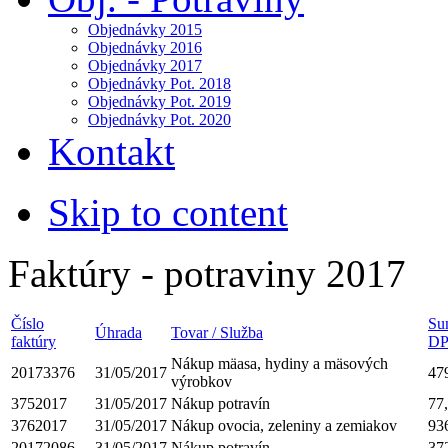
Objednávky 2015
Objednávky 2016
Objednávky 2017
Objednávky Pot. 2018
Objednávky Pot. 2019
Objednávky Pot. 2020
Kontakt
Skip to content
Faktúry - potraviny 2017
Číslo
Su
Úhrada
Tovar / Služba
faktúry
D
Nákup mäasa, hydiny a mäsových
20173376
31/05/2017
47
výrobkov
3752017
31/05/2017
Nákup potravín
77
3762017
31/05/2017
Nákup ovocia, zeleniny a zemiakov
93
20172086
31/05/2017
Nákup potravín
37