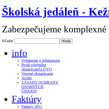
Školská jedáleň - Ke
Zabezpečujeme komplexné st
Hľadať
info
Vyhlásenie o prístupnosti
Profil verejného
obstarávateľa ÚVO
Verejné obstarávanie
Archív
ZÁSADY OCHRANY
OSOBNÝCH
ÚDAJOV
Faktúry
Faktury 2015