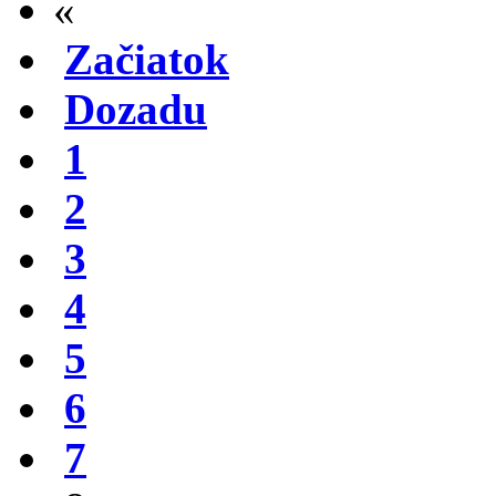
«
Začiatok
Dozadu
1
2
3
4
5
6
7