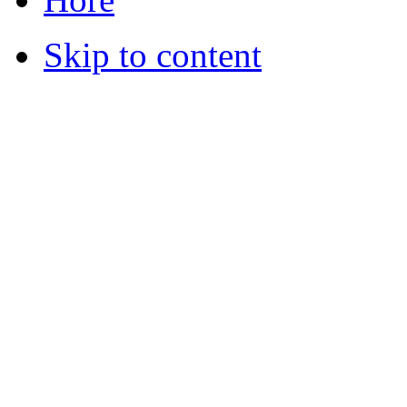
Skip to content
© 2012 Školská jedáleň -
všetky prá