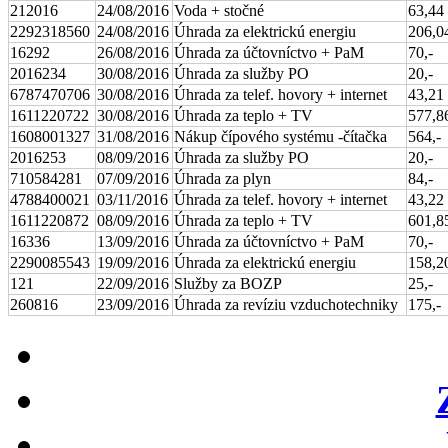
212016
24/08/2016
Voda + stočné
63,44
2292318560
24/08/2016
Úhrada za elektrickú energiu
206,0
16292
26/08/2016
Úhrada za účtovníctvo + PaM
70,-
2016234
30/08/2016
Úhrada za služby PO
20,-
6787470706
30/08/2016
Úhrada za telef. hovory + internet
43,21
1611220722
30/08/2016
Úhrada za teplo + TV
577,8
1608001327
31/08/2016
Nákup čípového systému -čítačka
564,-
2016253
08/09/2016
Úhrada za služby PO
20,-
710584281
07/09/2016
Úhrada za plyn
84,-
4788400021
03/11/2016
Úhrada za telef. hovory + internet
43,22
1611220872
08/09/2016
Úhrada za teplo + TV
601,8
16336
13/09/2016
Úhrada za účtovníctvo + PaM
70,-
2290085543
19/09/2016
Úhrada za elektrickú energiu
158,2
121
22/09/2016
Služby za BOZP
25,-
260816
23/09/2016
Úhrada za revíziu vzduchotechniky
175,-