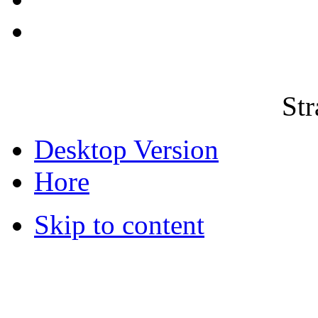
Str
Desktop Version
Hore
Skip to content
© 2012 Školská jedáleň -
všetky prá