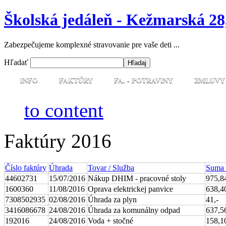
Školská jedáleň - Kežmarská 28
Zabezpečujeme komplexné stravovanie pre vaše deti ...
Hľadať
INFO
FAKTÚRY
FA. - POTRAVINY
ZMLUVY
to content
Faktúry 2016
Číslo faktúry
Úhrada
Tovar / Služba
Suma
44602731
15/07/2016
Nákup DHIM - pracovné stoly
975,8
1600360
11/08/2016
Oprava elektrickej panvice
638,4
7308502935
02/08/2016
Úhrada za plyn
41,-
3416086678
24/08/2016
Úhrada za komunálny odpad
637,5
192016
24/08/2016
Voda + stočné
158,1