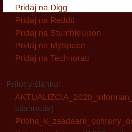
Pridaj na Digg
Pridaj na Reddit
Pridaj na StumbleUpon
Pridaj na MySpace
Pridaj na Technorati
Prílohy článku:
AKTUALIZCIA_2020_informan
stiahnutie)
Prloha_k_zsadaam_ochrany_o