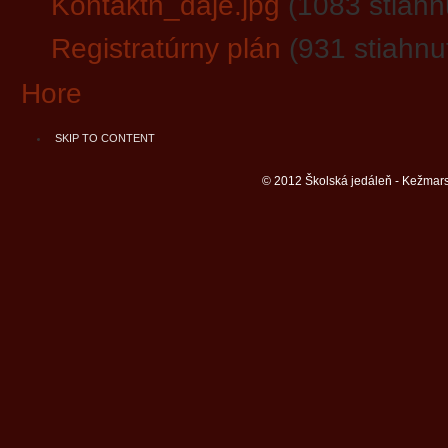
Kontaktn_daje.jpg
(1083 stiahn
Registratúrny plán
(931 stiahnu
Hore
SKIP TO CONTENT
© 2012 Školská jedáleň - Kežmars