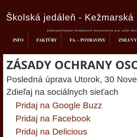
Školská jedáleň - Kežmarská 
Zabezpečujeme komplexné stravovanie pre vaše deti 
INFO
FAKTÚRY
FA. - POTRAVINY
ZMLUVY
ZÁSADY OCHRANY OS
Posledná úprava Utorok, 30 Nov
Zdieľaj na sociálnych sieťach
Pridaj na Google Buzz
Pridaj na Facebook
Pridaj na Delicious