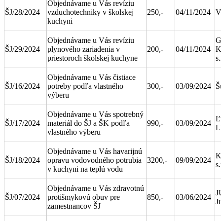
Objednávame u Vás revíziu
ŠJ/28/2024
vzduchotechniky v školskej
250,-
04/11/2024
V
kuchyni
Objednávame u Vás revíziu
G
ŠJ/29/2024
plynového zariadenia v
200,-
04/11/2024
priestoroch školskej kuchyne
s.
Objednávame u Vás čistiace
ŠJ/16/2024
potreby podľa vlastného
300,-
03/09/2024
Š
výberu
Objednávame u Vás spotrebný
Ľ
ŠJ/17/2024
materiál do ŠJ a ŠK podľa
990,-
03/09/2024
L
vlastného výberu
Objednávame u Vás havarijnú
K
ŠJ/18/2024
opravu vodovodného potrubia
3200,-
09/09/2024
s.
v kuchyni na teplú vodu
Objednávame u Vás zdravotnú
J
ŠJ/07/2024
protišmykovú obuv pre
850,-
03/06/2024
J
zamestnancov ŠJ