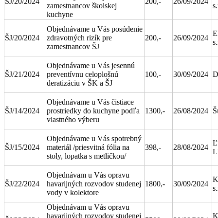
ŠJ/20/2024
200,-
26/09/2024
zamestnancov školskej
s.
kuchyne
Objednávame u Vás posúdenie
E
ŠJ/20/2024
zdravotných rizík pre
200,-
26/09/2024
s.
zamestnancov ŠJ
Objednávame u Vás jesennú
ŠJ/21/2024
preventívnu celoplošnú
100,-
30/09/2024
D
deratizáciu v ŠK a ŠJ
Objednávame u Vás čistiace
ŠJ/14/2024
prostriedky do kuchyne podľa
1300,-
26/08/2024
Š
vlastného výberu
Objednávame u Vás spotrebný
Ľ
ŠJ/15/2024
materiál /priesvitná fólia na
398,-
28/08/2024
L
stoly, lopatka s metličkou/
Objednávam u Vás opravu
K
ŠJ/22/2024
havarijných rozvodov studenej
1800,-
30/09/2024
s.
vody v kolektore
Objednávam u Vás opravu
havarijných rozvodov studenej
K