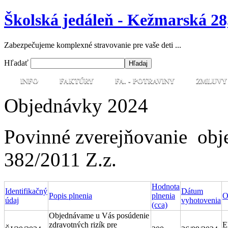
Školská jedáleň - Kežmarská 28
Zabezpečujeme komplexné stravovanie pre vaše deti ...
Hľadať
INFO
FAKTÚRY
FA. - POTRAVINY
ZMLUVY
Objednávky 2024
Povinné zverejňovanie obj
382/2011 Z.z.
Hodnota
Identifikačný
Dátum
Popis plnenia
plnenia
O
údaj
vyhotovenia
(cca)
Objednávame u Vás posúdenie
zdravotných rizík pre
E