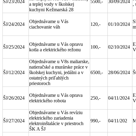
ŠJ/23/2024
5500,-
30/09/2024
a teplej vody v školskej
, 
kuchyni Kežmarská 28
Objednávame u Vás
S
ŠJ/24/2024
120,-
01/10/2024
ciachovanie váh
m
Objednávame u Vás opravu
E
ŠJ/25/2024
100,-
02/10/2024
kotla a elektrického režonu
V
Objednávame u V8s maliarske,
natieračské a murárske práce v
ŠJ/12/2024
školskej kuchyni, jedálni a v
6500,-
28/06/2024
Š
ostatných priľahlých
priestoroch
Objednávame u Vás oprava
E
ŠJ/26/2024
250,-
04/11/2024
elektrického robota
V
Objednávame u Vás revíziu
elektrického zariadenia
ŠJ/27/2024
990,-
04/11/202
M
elektroinštalácie v priestroch
ŠK A ŠJ