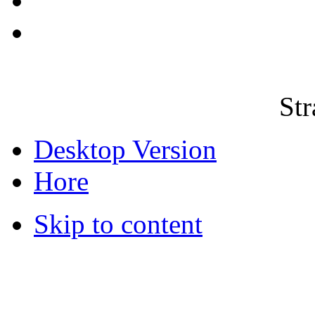
Str
Desktop Version
Hore
Skip to content
© 2012 Školská jedáleň -
všetky prá