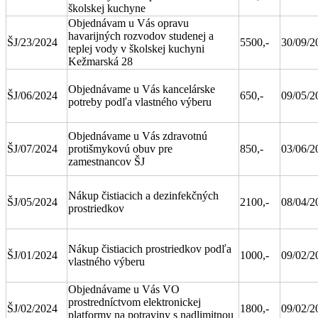
školskej kuchyne
Objednávam u Vás opravu
havarijných rozvodov studenej a
ŠJ/23/2024
5500,-
30/09/2
teplej vody v školskej kuchyni
Kežmarská 28
Objednávame u Vás kancelárske
ŠJ/06/2024
650,-
09/05/2
potreby podľa vlastného výberu
Objednávame u Vás zdravotnú
ŠJ/07/2024
protišmykovú obuv pre
850,-
03/06/2
zamestnancov ŠJ
Nákup čistiacich a dezinfekčných
ŠJ/05/2024
2100,-
08/04/2
prostriedkov
Nákup čistiacich prostriedkov podľa
ŠJ/01/2024
1000,-
09/02/2
vlastného výberu
Objednávame u Vás VO
prostredníctvom elektronickej
ŠJ/02/2024
1800,-
09/02/2
platformy na potraviny s nadlimitnou