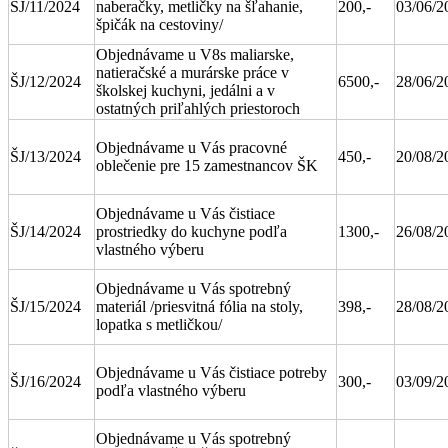
ŠJ/11/2024
naberačky, metličky na šľahanie,
200,-
03/06/2
špičák na cestoviny/
Objednávame u V8s maliarske,
natieračské a murárske práce v
ŠJ/12/2024
6500,-
28/06/2
školskej kuchyni, jedálni a v
ostatných priľahlých priestoroch
Objednávame u Vás pracovné
ŠJ/13/2024
450,-
20/08/2
oblečenie pre 15 zamestnancov ŠK
Objednávame u Vás čistiace
ŠJ/14/2024
prostriedky do kuchyne podľa
1300,-
26/08/2
vlastného výberu
Objednávame u Vás spotrebný
ŠJ/15/2024
materiál /priesvitná fólia na stoly,
398,-
28/08/2
lopatka s metličkou/
Objednávame u Vás čistiace potreby
ŠJ/16/2024
300,-
03/09/2
podľa vlastného výberu
Objednávame u Vás spotrebný