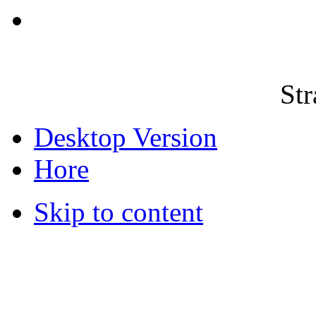
Str
Desktop Version
Hore
Skip to content
© 2012 Školská jedáleň -
všetky prá