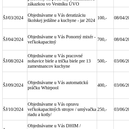
zákazkou vo Vestníku ÚVO
Objednávame u Vás deratizáciu
ŠJ/03/2024
100,-
08/04/2
školskej jedálne a kuchyne - jar 2024
Objednávame u Vás Ponorný mixér -
ŠJ/04/2024
700,-
08/04/2
veľkokapacitný
Objednávame u Vás pracovné
ŠJ/08/2024
nohavice biele a trička biele pre 13
500,-
03/06/2
zamestnancov kuchyne
Objednávame u Vás automatickú
ŠJ/09/2024
400,-
03/06/2
práčku Whirpool
Objednávame u Vás opravu
ŠJ/10/2024
veľkokapacitných strojov / umývačka
250,-
03/06/2
riadu a kotly/
Objednávame u Vás DHIM /