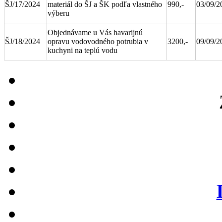
ŠJ/17/2024
materiál do ŠJ a ŠK podľa vlastného
990,-
03/09/2
výberu
Objednávame u Vás havarijnú
ŠJ/18/2024
opravu vodovodného potrubia v
3200,-
09/09/2
kuchyni na teplú vodu