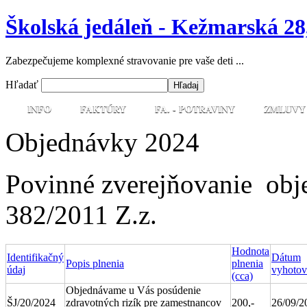
Školská jedáleň - Kežmarská 28
Zabezpečujeme komplexné stravovanie pre vaše deti ...
Hľadať
INFO
FAKTÚRY
FA. - POTRAVINY
ZMLUVY
Objednávky 2024
Povinné zverejňovanie obj
382/2011 Z.z.
Hodnota
Identifikačný
Dátum
Popis plnenia
plnenia
údaj
vyhotov
(cca)
Objednávame u Vás posúdenie
ŠJ/20/2024
zdravotných rizík pre zamestnancov
200,-
26/09/2