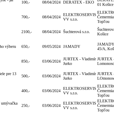
100,-
08/04/2024
DERATEX - EKO
01 Košice
ELEKTROS
ELEKTROSERVIS
700,-
08/04/2024
Čemermian
VV s.r.o.
Topľou
Šuchterová
2100,-
08/04/2024
Šuchterová s.r.o.
Košice
JAMADY - 
ého výberu
650,-
09/05/2024
JAMADY
45/A, Koš
JURTEX - Vladimír
JURTEX - 
850,-
03/06/2024
Jurko
Lomonosov
ele pre 13
JURTEX - Vladimír
JURTEX - 
500,-
03/06/2024
Jurko
LOmonoso
ELEKTROS
ELEKTROSERVIS
400,-
03/06/2024
Čemermian
VV s.r.o.
Topľou
ELEKTROS
/ umývačka
ELEKTROSERVIS
250,-
03/06/2024
Čemermian
VV s.r.o.
Topľou