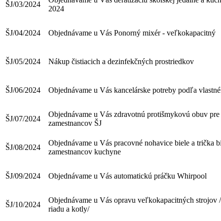
ŠJ/03/2024
2024
ŠJ/04/2024
Objednávame u Vás Ponorný mixér - veľkokapacitný
ŠJ/05/2024
Nákup čistiacich a dezinfekčných prostriedkov
ŠJ/06/2024
Objednávame u Vás kancelárske potreby podľa vlastn
Objednávame u Vás zdravotnú protišmykovú obuv pre
ŠJ/07/2024
zamestnancov ŠJ
Objednávame u Vás pracovné nohavice biele a trička bi
ŠJ/08/2024
zamestnancov kuchyne
ŠJ/09/2024
Objednávame u Vás automatickú práčku Whirpool
Objednávame u Vás opravu veľkokapacitných strojov 
ŠJ/10/2024
riadu a kotly/