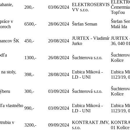
ELEKTROS
ahanie,
ELEKTROSERVIS
200,-
03/06/2024
Čemermian
VV s.r.o.
Topľou
práce v
Štefan Se
6500,-
28/06/2024
Štefan Seman
toroch
Malá Ida
JURTEX - Vladimír
JURTEX -
tnancov ŠK
450,-
20/08/2024
Jurko
36, 040 0
odľa
Šuchterova
1300,-
26/08/2024
Šuchterova s.r.o.
Košice
na stoly,
Ľubica Miková -
Ľubica M
398,-
28/08/2024
LD - UNI
1123/19, 
Šuchterová
výberu
300,-
03/09/2024
Šuchterová s.r.o.
Košice
ľa vlastného
Ľubica Miková -
Ľubica M
990,-
03/09/2024
LD - UNI
1123/19, 
rubia v
KONTRAKT JMV,
KONTRAKT
3200,-
09/09/2024
s.r.o.
01 Košice