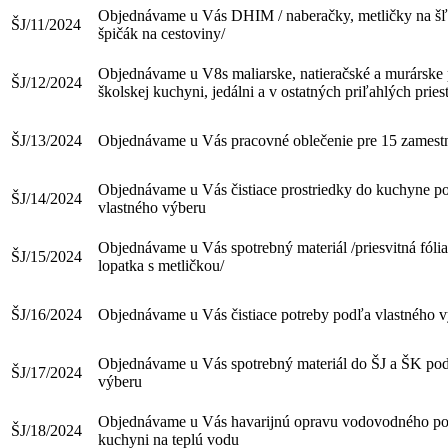
Objednávame u Vás DHIM / naberačky, metličky na šľ
ŠJ/11/2024
špičák na cestoviny/
Objednávame u V8s maliarske, natieračské a murárske 
ŠJ/12/2024
školskej kuchyni, jedálni a v ostatných priľahlých pries
ŠJ/13/2024
Objednávame u Vás pracovné oblečenie pre 15 zames
Objednávame u Vás čistiace prostriedky do kuchyne p
ŠJ/14/2024
vlastného výberu
Objednávame u Vás spotrebný materiál /priesvitná fólia 
ŠJ/15/2024
lopatka s metličkou/
ŠJ/16/2024
Objednávame u Vás čistiace potreby podľa vlastného 
Objednávame u Vás spotrebný materiál do ŠJ a ŠK pod
ŠJ/17/2024
výberu
Objednávame u Vás havarijnú opravu vodovodného pot
ŠJ/18/2024
kuchyni na teplú vodu