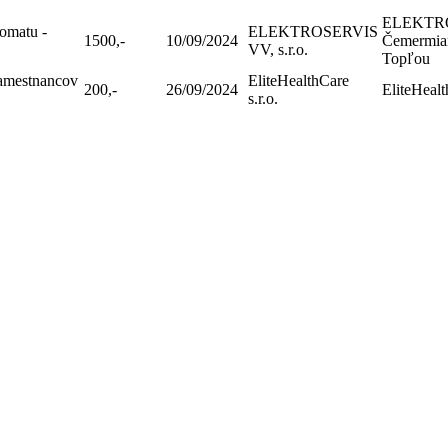
ELEKTROS
omatu -
ELEKTROSERVIS
1500,-
10/09/2024
Čemermian
VV, s.r.o.
Topľou
zamestnancov
EliteHealthCare
200,-
26/09/2024
EliteHealt
s.r.o.
 Školská jedáleň - Kežmarská 28, Košice 040 01, všetky práva sú vyh