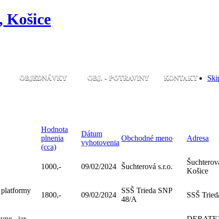
, Košice
OBJEDNÁVKY
OBJ. - POTRAVINY
KONTAKT
Ski
Hodnota
Dátum
plnenia
Obchodné meno
Adresa
vyhotovenia
(cca)
Šuchterová
1000,-
09/02/2024
Šuchterová s.r.o.
Košice
 platformy
SSŠ Trieda SNP
1800,-
09/02/2024
SSŠ Tried
O
48/A
yne - jar
DERATEX 