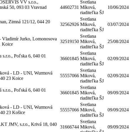
ERVIS VV s.r.o.,
Svetlana
ská 50, 093 03 Vravnad
44602731
Míková,
10/06/2024
riaditeľka ŠJ
Svetlana
man, Zimná 121/12, 044 20
32562926
Miková,
03/07/2024
riaditeľka ŠJ
Svetlana
 Vladimír Jurko, Lomonosova
32519150
Miková,
25/08/2024
1 Koice
riaditeľka ŠJ
Svetlana
 s.r.o., Poľska 6, 040 01
36601845
Miková,
02/09/2024
riaditeľka ŠJ
Svetlana
iková - LD - UNI, Wurmová
55557066
Miková,
02/09/2024
040 23 Koice
riaditeľka ŠJ
Svetlana
 s.r.o., Poľská 6, 040 01
36601845
Miková,
09/09/2024
riaditeľka ŠJ
Svetlana
iková - LD - UNI, Wurmová
55557066
Miková,
09/09/2024
040 23 Košice
riaditeľka ŠJ
Svetlana
 JMV, s.r.o., Krivá 18, 040
31666744
Miková,
09/09/2024