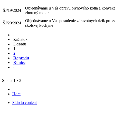
Objednávame u Vás opravu plynového kotla a konvekt
ŠJ/19/2024
zhorený motor
Objednávame u Vás posúdenie zdravotných rizík pre 
ŠJ/20/2024
školskej kuchyne
«
Začiatok
Dozadu
1
2
Dopredu
Koniec
»
Strana 1 z 2
Hore
Skip to content
© 2012