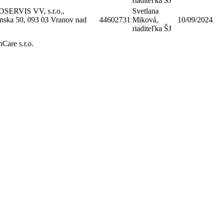
riaditeľka ŠJ
ERVIS VV, s.r.o.,
Svetlana
ska 50, 093 03 Vranov nad
44602731
Miková,
10/09/2024
riaditeľka ŠJ
hCare s.r.o.
radené.