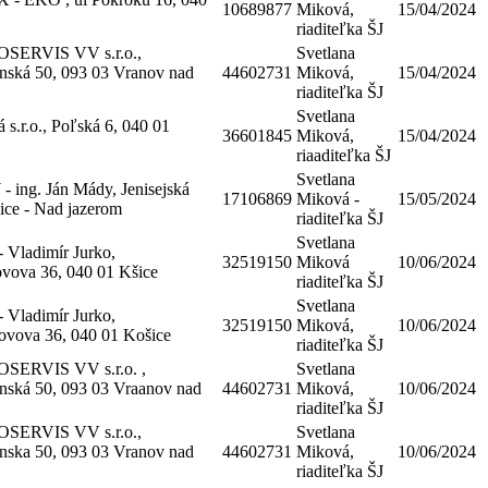
10689877
Miková,
15/04/2024
riaditeľka ŠJ
ERVIS VV s.r.o.,
Svetlana
ská 50, 093 03 Vranov nad
44602731
Miková,
15/04/2024
riaditeľka ŠJ
Svetlana
 s.r.o., Poľská 6, 040 01
36601845
Miková,
15/04/2024
riaaditeľka ŠJ
Svetlana
ing. Ján Mády, Jenisejská
17106869
Miková -
15/05/2024
ice - Nad jazerom
riaditeľka ŠJ
Svetlana
Vladimír Jurko,
32519150
Miková
10/06/2024
ova 36, 040 01 Kšice
riaditeľka ŠJ
Svetlana
Vladimír Jurko,
32519150
Miková,
10/06/2024
vova 36, 040 01 Košice
riaditeľka ŠJ
ERVIS VV s.r.o. ,
Svetlana
ská 50, 093 03 Vraanov nad
44602731
Miková,
10/06/2024
riaditeľka ŠJ
ERVIS VV s.r.o.,
Svetlana
ska 50, 093 03 Vranov nad
44602731
Miková,
10/06/2024
riaditeľka ŠJ