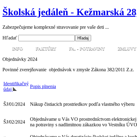
Školská jedáleň - Kežmarská 28
Zabezpečujeme komplexné stravovanie pre vaše deti ...
Hľadať
INFO
FAKTÚRY
FA. - POTRAVINY
ZMLUVY
Objednávky 2024
Povinné zverejňovanie objednávok v zmysle Zákona 382/2011 Z.z.
Identifikačný
Popis plnenia
údaj
ŠJ/01/2024
Nákup čistiacich prostriedkov podľa vlastného výberu
Objednávame u Vás VO prostredníctvom elektronickej
ŠJ/02/2024
na potraviny s nadlimitnou zákazkou vo Vestníku ÚV
Objednávame u Vás deratizáciu školskej jedálne a kuch