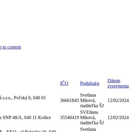
p to content
Dátum
IČO
Podpísal/a
zverejnenia
Svetlana
 s.r.o., Poľská 6, 040 01
36601845
Miková,
12/02/2024
riaditeľka ŠJ
SVEtlana
a SNP 48/A, 040 11 Košice
35540419
Miková,
12/02/2024
riaditeľka ŠJ
Svetlana
- EKO , ul Pokroku 16, 040