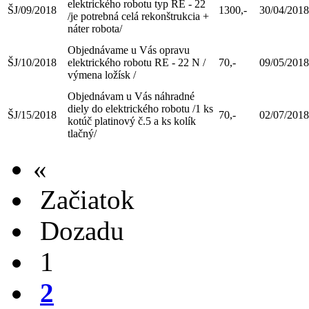
elektrického robotu typ RE - 22
ŠJ/09/2018
1300,-
30/04/2018
/je potrebná celá rekonštrukcia +
náter robota/
Objednávame u Vás opravu
ŠJ/10/2018
elektrického robotu RE - 22 N /
70,-
09/05/2018
výmena ložísk /
Objednávam u Vás náhradné
diely do elektrického robotu /1 ks
ŠJ/15/2018
70,-
02/07/2018
kotúč platinový č.5 a ks kolík
tlačný/
«
Začiatok
Dozadu
1
2