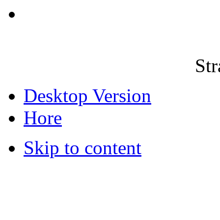
Str
Desktop Version
Hore
Skip to content
© 2012 Školská jedáleň -
všetky prá