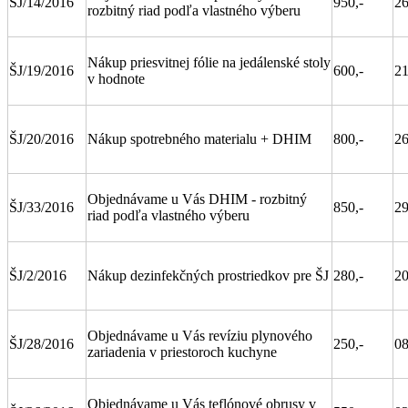
ŠJ/14/2016
950,-
26
rozbitný riad podľa vlastného výberu
Nákup priesvitnej fólie na jedálenské stoly
ŠJ/19/2016
600,-
21
v hodnote
ŠJ/20/2016
Nákup spotrebného materialu + DHIM
800,-
26
Objednávame u Vás DHIM - rozbitný
ŠJ/33/2016
850,-
29
riad podľa vlastného výberu
ŠJ/2/2016
Nákup dezinfekčných prostriedkov pre ŠJ
280,-
20
Objednávame u Vás revíziu plynového
ŠJ/28/2016
250,-
08
zariadenia v priestoroch kuchyne
Objednávame u Vás teflónové obrusy v