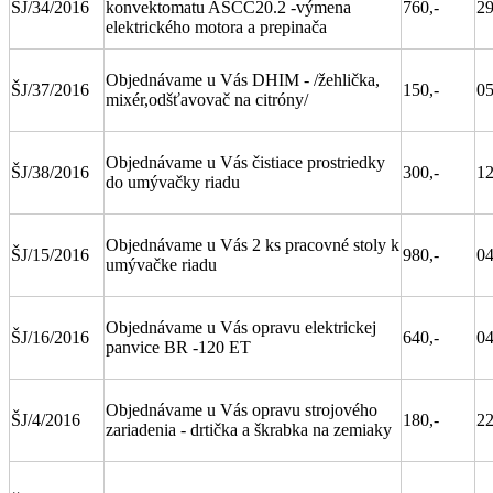
ŠJ/34/2016
konvektomatu ASCC20.2 -výmena
760,-
29
elektrického motora a prepinača
Objednávame u Vás DHIM - /žehlička,
ŠJ/37/2016
150,-
05
mixér,odšťavovač na citróny/
Objednávame u Vás čistiace prostriedky
ŠJ/38/2016
300,-
12
do umývačky riadu
Objednávame u Vás 2 ks pracovné stoly k
ŠJ/15/2016
980,-
04
umývačke riadu
Objednávame u Vás opravu elektrickej
ŠJ/16/2016
640,-
04
panvice BR -120 ET
Objednávame u Vás opravu strojového
ŠJ/4/2016
180,-
22
zariadenia - drtička a škrabka na zemiaky