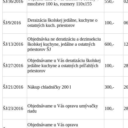
ŠJ/36/2016
550,-
02
množstve 100 ks, rozmery 110x155
Deraizácia školskej jedálne, kuchyne o
ŠJ/9/2016
100,-
06
ostatných kuch. priestorov
Objednávka ne deratizáciu a dezinsekciu
ŠJ/13/2016
školskej kuchyne, jedálne a ostatných
600,-
12
priestorov ŠJ
Objednávame u Vás deratizáciu školskej
ŠJ/27/2016
jedálne kuchyne a ostatných príľahlých
100,-
28
priestorov
ŠJ/21/2016
Nákup chladničky 200 l
300,-
26
Objednávame u Vás opravu umývačky
ŠJ/23/2016
100,-
28
riadu
Objednávame u Vás opravu