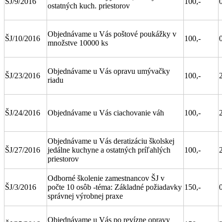
ŠJ/9/2016
100,-
ostatných kuch. priestorov
Objednávame u Vás poštové poukážky v
ŠJ/10/2016
100,-
množstve 10000 ks
Objednávame u Vás opravu umývačky
ŠJ/23/2016
100,-
riadu
ŠJ/24/2016
Objednávame u Vás ciachovanie váh
100,-
Objednávame u Vás deratizáciu školskej
ŠJ/27/2016
jedálne kuchyne a ostatných príľahlých
100,-
priestorov
Odborné školenie zamestnancov ŠJ v
ŠJ/3/2016
počte 10 osôb -téma: Základné požiadavky
150,-
správnej výrobnej praxe
Objednávame u Vás po revízne opravy