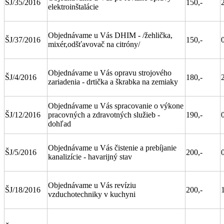
ŠJ/35/2016
150,-
elektroinštalácie
Objednávame u Vás DHIM - /žehlička,
ŠJ/37/2016
150,-
mixér,odšťavovač na citróny/
Objednávame u Vás opravu strojového
ŠJ/4/2016
180,-
zariadenia - drtička a škrabka na zemiaky
Objednávame u Vás spracovanie o výkone
ŠJ/12/2016
pracovných a zdravotných služieb -
190,-
dohľad
Objednávame u Vás čistenie a prebíjanie
ŠJ/5/2016
200,-
kanalizície - havarijný stav
Objednávame u Vás revíziu
ŠJ/18/2016
200,-
vzduchotechniky v kuchyni