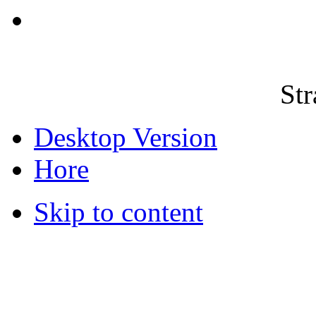
Str
Desktop Version
Hore
Skip to content
© 2012 Školská jedáleň -
všetky prá