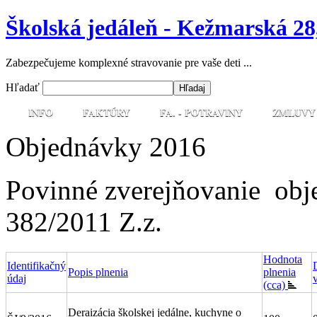
Školská jedáleň - Kežmarská 28
Zabezpečujeme komplexné stravovanie pre vaše deti ...
Hľadať
INFO
FAKTÚRY
FA. - POTRAVINY
ZMLUVY
Objednávky 2016
Povinné zverejňovanie obj
382/2011 Z.z.
Hodnota
Identifikačný
Popis plnenia
plnenia
údaj
(cca)
Deraizácia školskej jedálne, kuchyne o