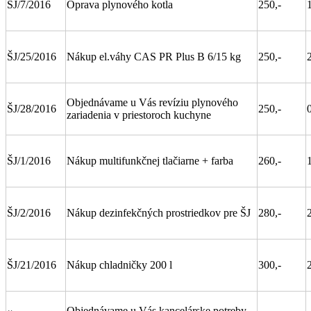
ŠJ/7/2016
Oprava plynového kotla
250,-
ŠJ/25/2016
Nákup el.váhy CAS PR Plus B 6/15 kg
250,-
Objednávame u Vás revíziu plynového
ŠJ/28/2016
250,-
zariadenia v priestoroch kuchyne
ŠJ/1/2016
Nákup multifunkčnej tlačiarne + farba
260,-
ŠJ/2/2016
Nákup dezinfekčných prostriedkov pre ŠJ
280,-
ŠJ/21/2016
Nákup chladničky 200 l
300,-
Objednávame u Vás kancelárske potreby