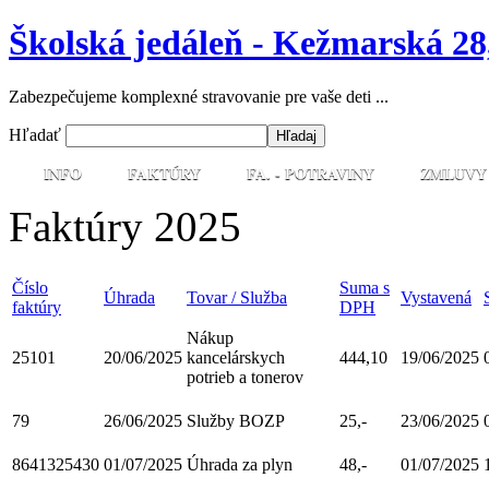
Školská jedáleň - Kežmarská 28
Zabezpečujeme komplexné stravovanie pre vaše deti ...
Hľadať
INFO
FAKTÚRY
FA. - POTRAVINY
ZMLUVY
Faktúry 2025
Číslo
Suma s
Úhrada
Tovar / Služba
Vystavená
faktúry
DPH
Nákup
25101
20/06/2025
kancelárskych
444,10
19/06/2025
potrieb a tonerov
79
26/06/2025
Služby BOZP
25,-
23/06/2025
8641325430
01/07/2025
Úhrada za plyn
48,-
01/07/2025