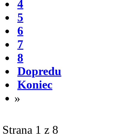
4
5
6
7
8
Dopredu
Koniec
»
Strana 1 z 8