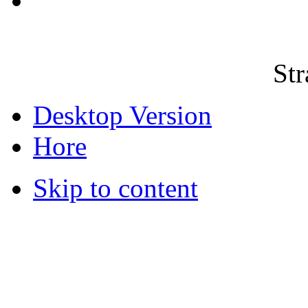
Str
Desktop Version
Hore
Skip to content
© 2012 Školská jedáleň -
všetky prá