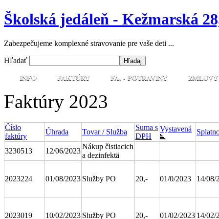
Školská jedáleň - Kežmarská 28
Zabezpečujeme komplexné stravovanie pre vaše deti ...
Hľadať
INFO
FAKTÚRY
FA. - POTRAVINY
ZMLUVY
Faktúry 2023
Číslo
Suma s
Vystavená
Úhrada
Tovar / Služba
Splatn
faktúry
DPH
Nákup čistiacich
3230513
12/06/2023
a dezinfektä
2023224
01/08/2023
Služby PO
20,-
01/0/2023
14/08/
2023019
10/02/2023
Služby PO
20,-
01/02/2023
14/02/