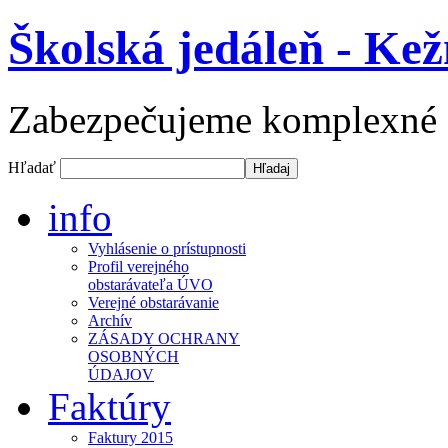
Školská jedáleň - Ke
Zabezpečujeme komplexné st
Hľadať
info
Vyhlásenie o prístupnosti
Profil verejného
obstarávateľa ÚVO
Verejné obstarávanie
Archív
ZÁSADY OCHRANY
OSOBNÝCH
ÚDAJOV
Faktúry
Faktury 2015