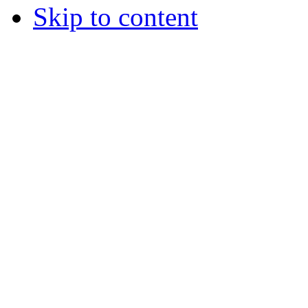
Skip to content
© 2012 Školská jedáleň -
všetky prá