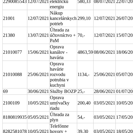
2290085543
12/07/2021
elektrickú
580,33
08/07/2021
22/07/2
energiu
Nákup
21001
12/07/2021
kancelárskych
299,10
12/07/2021
26/07/2
potrieb
Úhrada za
21380
13/07/2021
účtovníctvo +
70,-
12/07/2021
15/07/2
PaM
Oprava
21010077
15/06/2021
kanálov -
4863,59
08/06/2021
18/06/2
havária
Oprava
havárie
21010088
25/06/2021
rozvodu
1134,-
25/06/2021
05/07/2
potrubia v
kuchyni
69
30/06/2021
Služby BOZP
25,-
28/06/2021
01/07/2
Oprava
2100109
10/05/2021
umývačky
200,40
03/05/2021
10/05/2
riadu
Úhrada za
8180819935
05/05/2021
54,-
03/05/2021
17/05/2
plyn
Telefónne
8282581078
10/05/2021
hovory +
39,30
03/05/2021
18/05/2