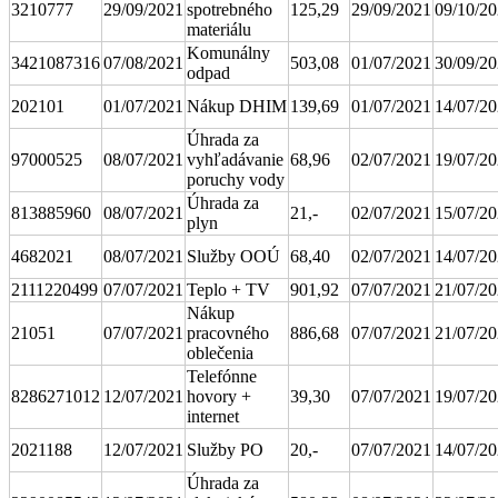
3210777
29/09/2021
spotrebného
125,29
29/09/2021
09/10/2
materiálu
Komunálny
3421087316
07/08/2021
503,08
01/07/2021
30/09/2
odpad
202101
01/07/2021
Nákup DHIM
139,69
01/07/2021
14/07/2
Úhrada za
97000525
08/07/2021
vyhľadávanie
68,96
02/07/2021
19/07/2
poruchy vody
Úhrada za
813885960
08/07/2021
21,-
02/07/2021
15/07/2
plyn
4682021
08/07/2021
Služby OOÚ
68,40
02/07/2021
14/07/2
2111220499
07/07/2021
Teplo + TV
901,92
07/07/2021
21/07/2
Nákup
21051
07/07/2021
pracovného
886,68
07/07/2021
21/07/2
oblečenia
Telefónne
8286271012
12/07/2021
hovory +
39,30
07/07/2021
19/07/2
internet
2021188
12/07/2021
Služby PO
20,-
07/07/2021
14/07/2
Úhrada za