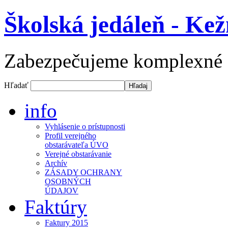
Školská jedáleň - Ke
Zabezpečujeme komplexné st
Hľadať
info
Vyhlásenie o prístupnosti
Profil verejného
obstarávateľa ÚVO
Verejné obstarávanie
Archív
ZÁSADY OCHRANY
OSOBNÝCH
ÚDAJOV
Faktúry
Faktury 2015