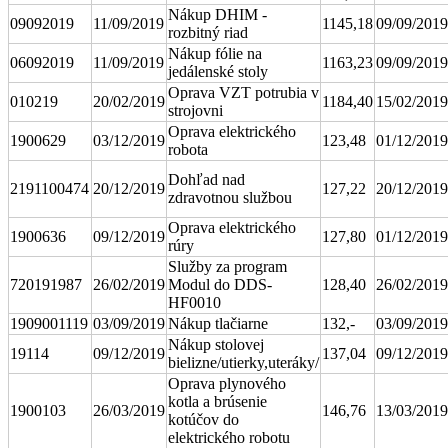
Nákup DHIM -
09092019
11/09/2019
1145,18
09/09/2019
rozbitný riad
Nákup fólie na
06092019
11/09/2019
1163,23
09/09/2019
jedálenské stoly
Oprava VZT potrubia v
010219
20/02/2019
1184,40
15/02/2019
strojovni
Oprava elektrického
1900629
03/12/2019
123,48
01/12/2019
robota
Dohľad nad
2191100474
20/12/2019
127,22
20/12/2019
zdravotnou službou
Oprava elektrického
1900636
09/12/2019
127,80
01/12/2019
rúry
Služby za program
720191987
26/02/2019
Modul do DDS-
128,40
26/02/2019
HF0010
1909001119
03/09/2019
Nákup tlačiarne
132,-
03/09/2019
Nákup stolovej
19114
09/12/2019
137,04
09/12/2019
bielizne/utierky,uteráky/
Oprava plynového
kotla a brúsenie
1900103
26/03/2019
146,76
13/03/2019
kotúčov do
elektrického robotu