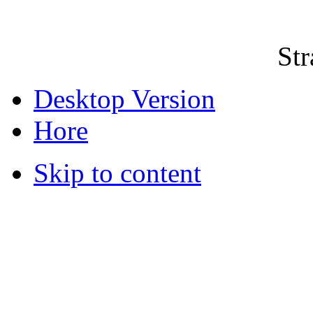
Str
Desktop Version
Hore
Skip to content
© 2012 Školská jedáleň -
všetky prá