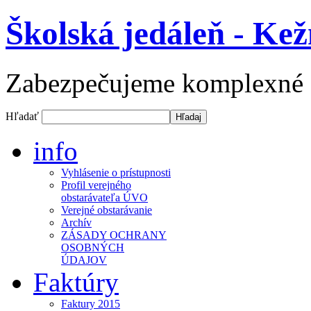
Školská jedáleň - Ke
Zabezpečujeme komplexné st
Hľadať
info
Vyhlásenie o prístupnosti
Profil verejného
obstarávateľa ÚVO
Verejné obstarávanie
Archív
ZÁSADY OCHRANY
OSOBNÝCH
ÚDAJOV
Faktúry
Faktury 2015