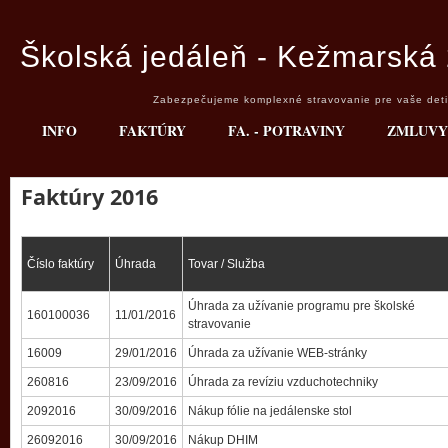
Školská jedáleň - Kežmarská 
Zabezpečujeme komplexné stravovanie pre vaše deti 
INFO
FAKTÚRY
FA. - POTRAVINY
ZMLUVY
Faktúry 2016
Číslo faktúry
Úhrada
Tovar / Služba
Úhrada za užívanie programu pre školské
160100036
11/01/2016
stravovanie
16009
29/01/2016
Úhrada za užívanie WEB-stránky
260816
23/09/2016
Úhrada za revíziu vzduchotechniky
2092016
30/09/2016
Nákup fólie na jedálenske stol
26092016
30/09/2016
Nákup DHIM