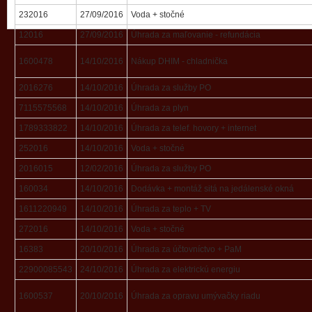
232016
27/09/2016
Voda + stočné
12016
27/09/2016
Úhrada za maľovanie - refundácia
1600478
14/10/2016
Nákup DHIM - chladnička
2016276
14/10/2016
Úhrada za služby PO
7115575568
14/10/2016
Úhrada za plyn
1789333822
14/10/2016
Úhrada za telef. hovory + internet
252016
14/10/2016
Voda + stočné
2016015
12/02/2016
Úhrada za služby PO
160034
14/10/2016
Dodávka + montáž sitá na jedálenské okná
1611220949
14/10/2016
Úhrada za teplo + TV
272016
14/10/2016
Voda + stočné
16383
20/10/2016
Úhrada za účtovníctvo + PaM
22900085543
24/10/2016
Úhrada za elektrickú energiu
1600537
20/10/2016
Úhrada za opravu umývačky riadu