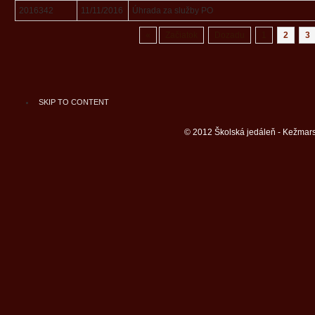
2016342
11/11/2016
Úhrada za služby PO
«
Začiatok
Dozadu
1
2
3
SKIP TO CONTENT
© 2012 Školská jedáleň - Kežmars