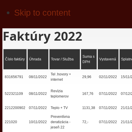
Skip to content
Faktúry 2022
Suma s
Číslo faktúry
Úhrada
Tovar / Služba
Vystavená
Splatn
DPH
Tel .hovory +
831656791
08/11/2022
29,96
02/11/2022
15/11/
internet
Revízia
522321109
08/11/2022
167,76
07/11/2022
07/12/
teplomerov
2212200902
07/11/2022
Teplo + TV
1131,38
07/11/2022
21/11/
Preventívna
221020
10/11/2022
deratizácia -
72,-
07/11/2022
21/11/
jeseň 22