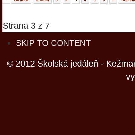
«
Začiatok
Dozadu
1
2
3
4
5
6
7
Dopred
Strana 3 z 7
SKIP TO CONTENT
© 2012 Školská jedáleň - Kežmar
vy