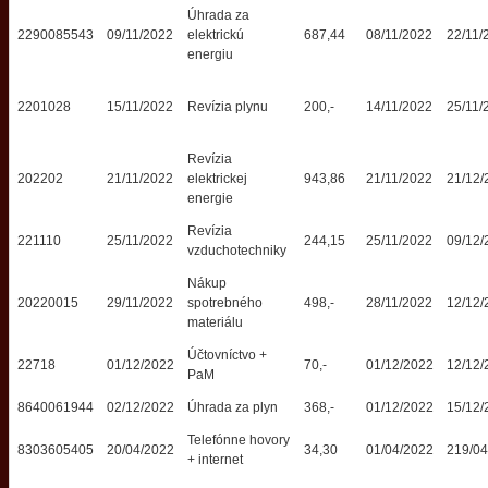
Úhrada za
2290085543
09/11/2022
elektrickú
687,44
08/11/2022
22/11/
energiu
2201028
15/11/2022
Revízia plynu
200,-
14/11/2022
25/11/
Revízia
202202
21/11/2022
elektrickej
943,86
21/11/2022
21/12/
energie
Revízia
221110
25/11/2022
244,15
25/11/2022
09/12/
vzduchotechniky
Nákup
20220015
29/11/2022
spotrebného
498,-
28/11/2022
12/12/
materiálu
Účtovníctvo +
22718
01/12/2022
70,-
01/12/2022
12/12/
PaM
8640061944
02/12/2022
Úhrada za plyn
368,-
01/12/2022
15/12/
Telefónne hovory
8303605405
20/04/2022
34,30
01/04/2022
219/04
+ internet