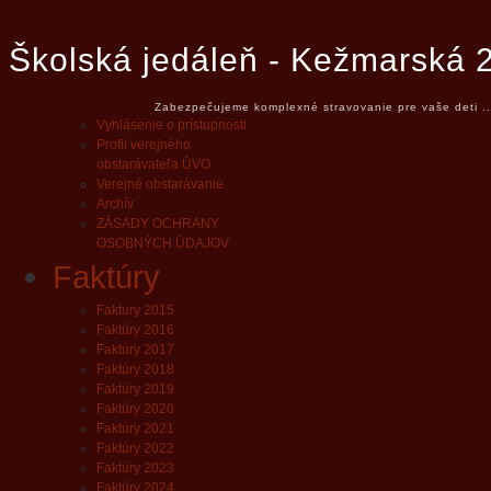
Školská jedáleň - Kežmarská 
Zabezpečujeme komplexné stravovanie pre vaše deti ..
Vyhlásenie o prístupnosti
Profil verejného
obstarávateľa ÚVO
Verejné obstarávanie
Archív
ZÁSADY OCHRANY
OSOBNÝCH ÚDAJOV
Faktúry
Faktury 2015
Faktúry 2016
Faktúry 2017
Faktúry 2018
Faktúry 2019
Faktúry 2020
Faktúry 2021
Faktúry 2022
Faktúry 2023
Faktúry 2024