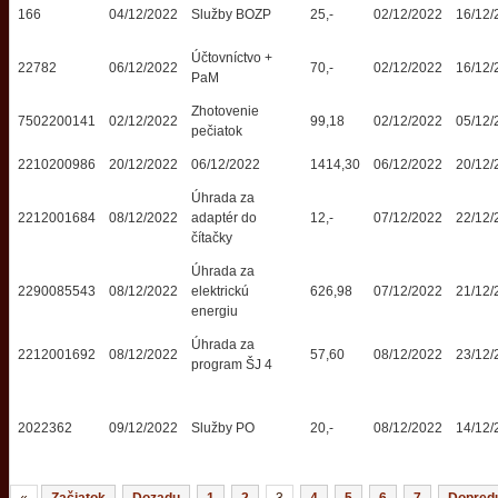
166
04/12/2022
Služby BOZP
25,-
02/12/2022
16/12/
Účtovníctvo +
22782
06/12/2022
70,-
02/12/2022
16/12/
PaM
Zhotovenie
7502200141
02/12/2022
99,18
02/12/2022
05/12/
pečiatok
2210200986
20/12/2022
06/12/2022
1414,30
06/12/2022
20/12/
Úhrada za
2212001684
08/12/2022
adaptér do
12,-
07/12/2022
22/12/
čítačky
Úhrada za
2290085543
08/12/2022
elektrickú
626,98
07/12/2022
21/12/
energiu
Úhrada za
2212001692
08/12/2022
57,60
08/12/2022
23/12/
program ŠJ 4
2022362
09/12/2022
Služby PO
20,-
08/12/2022
14/12/