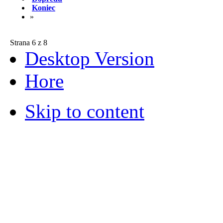
Koniec
»
Strana 6 z 8
Desktop Version
Hore
Skip to content
© 2012 Školská jedáleň -
všetky prá