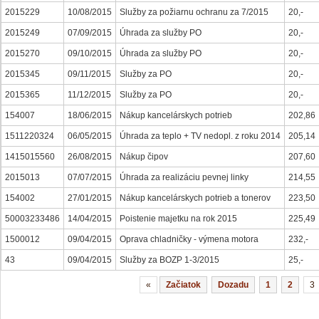
2015229
10/08/2015
Služby za požiarnu ochranu za 7/2015
20,-
2015249
07/09/2015
Úhrada za služby PO
20,-
2015270
09/10/2015
Úhrada za služby PO
20,-
2015345
09/11/2015
Služby za PO
20,-
2015365
11/12/2015
Služby za PO
20,-
154007
18/06/2015
Nákup kancelárskych potrieb
202,86
1511220324
06/05/2015
Úhrada za teplo + TV nedopl. z roku 2014
205,14
1415015560
26/08/2015
Nákup čipov
207,60
2015013
07/07/2015
Úhrada za realizáciu pevnej linky
214,55
154002
27/01/2015
Nákup kancelárskych potrieb a tonerov
223,50
50003233486
14/04/2015
Poistenie majetku na rok 2015
225,49
1500012
09/04/2015
Oprava chladničky - výmena motora
232,-
43
09/04/2015
Služby za BOZP 1-3/2015
25,-
«
Začiatok
Dozadu
1
2
3