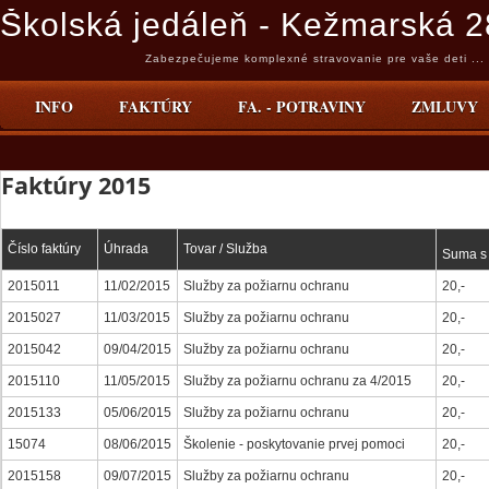
Školská jedáleň - Kežmarská 2
Zabezpečujeme komplexné stravovanie pre vaše deti ...
INFO
FAKTÚRY
FA. - POTRAVINY
ZMLUVY
Faktúry 2015
Číslo faktúry
Úhrada
Tovar / Služba
Suma 
2015011
11/02/2015
Služby za požiarnu ochranu
20,-
2015027
11/03/2015
Služby za požiarnu ochranu
20,-
2015042
09/04/2015
Služby za požiarnu ochranu
20,-
2015110
11/05/2015
Služby za požiarnu ochranu za 4/2015
20,-
2015133
05/06/2015
Služby za požiarnu ochranu
20,-
15074
08/06/2015
Školenie - poskytovanie prvej pomoci
20,-
2015158
09/07/2015
Služby za požiarnu ochranu
20,-