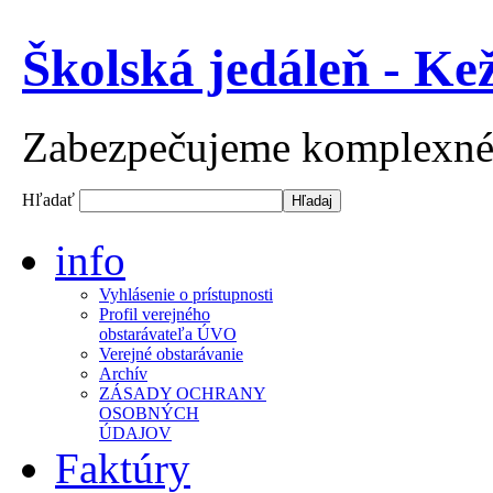
Školská jedáleň - Ke
Zabezpečujeme komplexné st
Hľadať
info
Vyhlásenie o prístupnosti
Profil verejného
obstarávateľa ÚVO
Verejné obstarávanie
Archív
ZÁSADY OCHRANY
OSOBNÝCH
ÚDAJOV
Faktúry