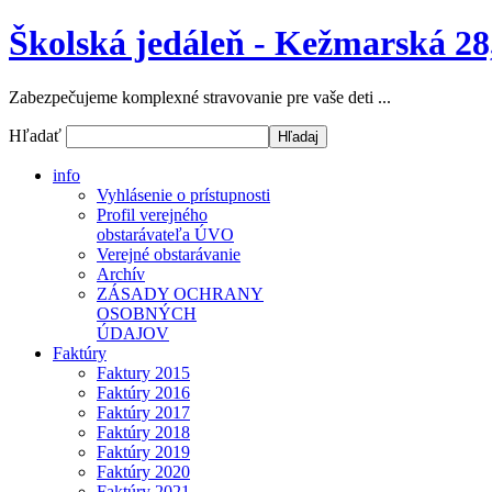
Školská jedáleň - Kežmarská 28
Zabezpečujeme komplexné stravovanie pre vaše deti ...
Hľadať
info
Vyhlásenie o prístupnosti
Profil verejného
obstarávateľa ÚVO
Verejné obstarávanie
Archív
ZÁSADY OCHRANY
OSOBNÝCH
ÚDAJOV
Faktúry
Faktury 2015
Faktúry 2016
Faktúry 2017
Faktúry 2018
Faktúry 2019
Faktúry 2020
Faktúry 2021