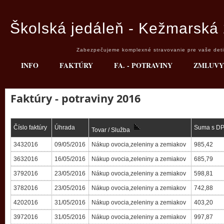
Školská jedáleň - Kežmarská 
Zabezpečujeme komplexné stravovanie pre vaše deti 
INFO
FAKTÚRY
FA. - POTRAVINY
ZMLUVY
Faktúry - potraviny 2016
Číslo faktúry
Úhrada
Suma s D
Tovar / Služba
3432016
09/05/2016
Nákup ovocia,zeleniny a zemiakov
985,42
3632016
16/05/2016
Nákup ovocia,zeleniny a zemiakov
685,79
3792016
23/05/2016
Nákup ovocia,zeleniny a zemiakov
598,81
3782016
23/05/2016
Nákup ovocia,zeleniny a zemiakov
742,88
4202016
31/05/2016
Nákup ovocia,zeleniny a zemiakov
403,20
3972016
31/05/2016
Nákup ovocia,zeleniny a zemiakov
997,87