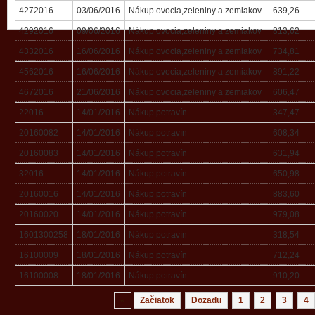
4272016
03/06/2016
Nákup ovocia,zeleniny a zemiakov
639,26
4292016
09/06/2016
Nákup ovocia,zeleniny a zemiakov
813,62
4332016
16/06/2016
Nákup ovocia,zeleniny a zemiakov
734,81
4562016
16/06/2016
Nákup ovocia,zeleniny a zemiakov
891,22
4672016
21/06/2016
Nákup ovocia,zeleniny a zemiakov
606,47
22016
14/01/2016
Nákup potravín
347,47
20160082
14/01/2016
Nákup potravín
608,34
20160083
14/01/2016
Nákup potravín
631,94
32016
14/01/2016
Nákup potravín
650,98
20160016
14/01/2016
Nákup potravín
883,60
20160020
14/01/2016
Nákup potravín
979,08
1601300258
18/01/2016
Nákup potravín
318,54
16100009
18/01/2016
Nákup potravín
712,24
16100008
18/01/2016
Nákup potravín
910,20
«
Začiatok
Dozadu
1
2
3
4