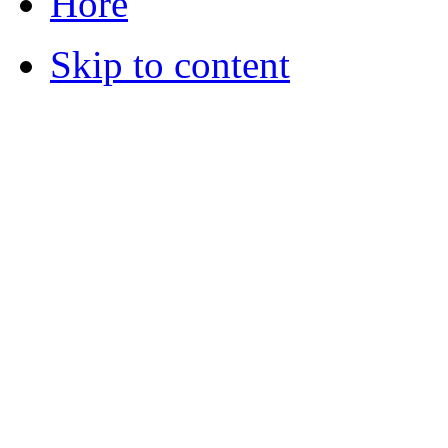
Hore
Skip to content
© 2012 Školská jedáleň -
všetky prá