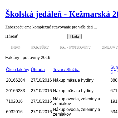
Školská jedáleň - Kežmarská 2
Zabezpečujeme komplexné stravovanie pre vaše deti ...
Hľadať
INFO
FAKTÚRY
FA. - POTRAVINY
ZMLUVY
Faktúry - potraviny 2016
Sum
Číslo faktúry
Úhrada
Tovar / Služba
DP
20166284
27/10/2016
Nákup mäsa a hydiny
388
20166283
27/10/2016
Nákup mäsa a hydiny
671
Nákup ovocia, zeleniny a
7102016
27/10/2016
191
zemiakov
Nákup ovocia, zeleniny a
6932016
27/10/2016
534
zemiakov