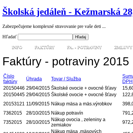
Školská jedáleň - Kežmarská 28
Zabezpečujeme komplexné stravovanie pre vaše deti ...
Hľadať
INFO
FAKTÚRY
FA. - POTRAVINY
ZMLUVY
Faktúry - potraviny 2015
Číslo
Suma
Úhrada
Tovar / Služba
faktúry
DPH
20150446
29/04/2015
Školské ovocie + ovocné šťavy
15,6
20150445
29/04/2015
Školské ovocie + ovocné šťavy
122,
20153121
11/09/2015
Nákup mäsa a mäs.výrobkov
398,
7362015
28/10/2015
Nákup potravín
791,
Nákup ovocia , zeleniny a
7352015
28/10/2015
972,
zemiakov
Nákup mäsa ,mäsových