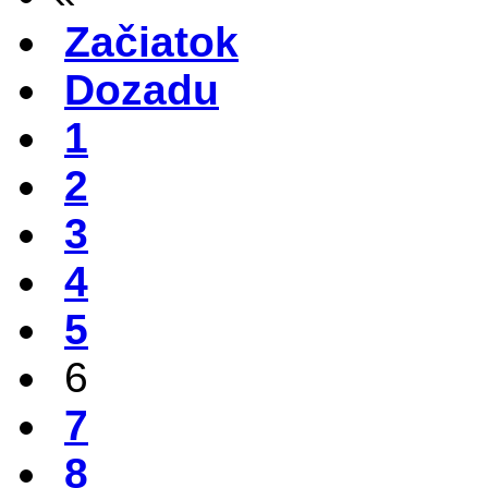
Začiatok
Dozadu
1
2
3
4
5
6
7
8