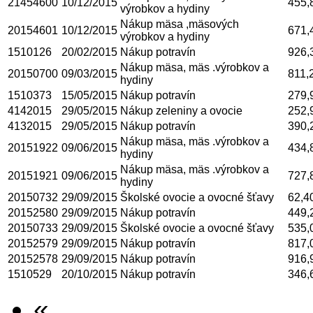
21454600
10/12/2015
455,
výrobkov a hydiny
Nákup mäsa ,mäsových
20154601
10/12/2015
671,
výrobkov a hydiny
1510126
20/02/2015
Nákup potravín
926,
Nákup mäsa, mäs .výrobkov a
20150700
09/03/2015
811,
hydiny
1510373
15/05/2015
Nákup potravín
279,
4142015
29/05/2015
Nákup zeleniny a ovocie
252,
4132015
29/05/2015
Nákup potravín
390,
Nákup mäsa, mäs .výrobkov a
20151922
09/06/2015
434,
hydiny
Nákup mäsa, mäs .výrobkov a
20151921
09/06/2015
727,
hydiny
20150732
29/09/2015
Školské ovocie a ovocné šťavy
62,4
20152580
29/09/2015
Nákup potravín
449,
20150733
29/09/2015
Školské ovocie a ovocné šťavy
535,
20152579
29/09/2015
Nákup potravín
817,
20152578
29/09/2015
Nákup potravín
916,
1510529
20/10/2015
Nákup potravín
346,
«