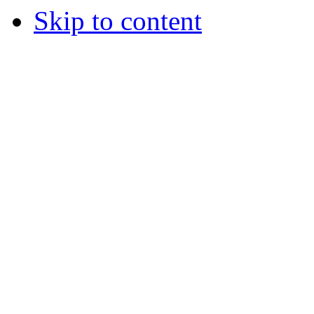
Skip to content
© 2012 Školská jedáleň -
všetky prá