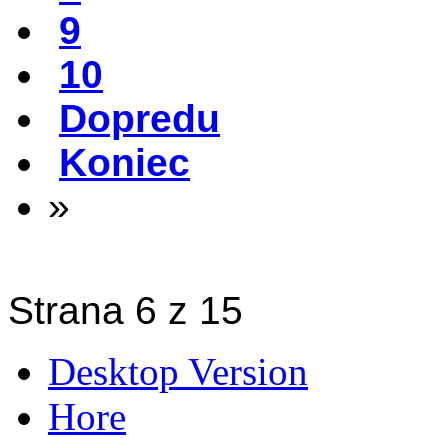
9
10
Dopredu
Koniec
»
Strana 6 z 15
Desktop Version
Hore