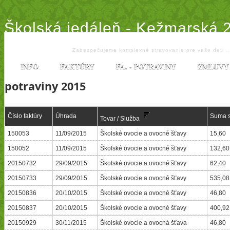
Školská jedáleň - Kežmarská 
Zabezpečujeme komplexné stravovanie pre vaše deti ..
INFO
FAKTÚRY
FA. - POTRAVINY
ZMLUVY
potraviny 2015
Číslo faktúry
Úhrada
Suma 
Tovar / Služba
150053
11/09/2015
Školské ovocie a ovocné šťavy
15,60
150052
11/09/2015
Školské ovocie a ovocné šťavy
132,60
20150732
29/09/2015
Školské ovocie a ovocné šťavy
62,40
20150733
29/09/2015
Školské ovocie a ovocné šťavy
535,08
20150836
20/10/2015
Školské ovocie a ovocné šťavy
46,80
20150837
20/10/2015
Školské ovocie a ovocné šťavy
400,92
20150929
30/11/2015
Školské ovocie a ovocná šťava
46,80