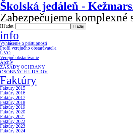
Školská jedáleň - Kežmars
Zabezpečujeme komplexné str
Hľadať
info
Vyhlásenie o prístupnosti
Profil verejného obstarávateľa
ÚVO
Verejné obstarávanie
Archív
ZÁSADY OCHRANY
OSOBNÝCH ÚDAJOV
Faktúry
Faktury 2015
Faktúry 2016
Faktúry 2017
Faktúry 2018
Faktúry 2019
Faktúry 2020
Faktúry 2021
Faktúry 2022
Faktúry 2023
Faktúry 2024