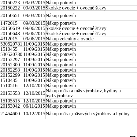
20150223
09/03/2015
Nákup potravín
20150222
09/03/2015
Školské ovocie + ovocné šťavy
20150651
09/03/2015
Nákup potravín
1472015
09/03/2015
Nákup potravín
20150619
09/06/2015
Školské ovocie + ovocné šťavy
20150648
09/06/2015
Školské ovocie + ovocné šťavy
4312015
09/06/2015
Nákup zeleniny a ovocie
530520781
11/09/2015
Nákup potravín
1510455
11/09/2015
Nákup potravín
530520780
11/09/2015
Nákup potravín
20152297
11/09/2015
Nákup potravín
20152300
11/09/2015
Nákup potravín
20152298
11/09/2015
Nákup potravín
20152299
11/09/2015
Nákup potravín
1510435
11/09/2015
Nákup potravín
1510516
12/10/2015
Nákup potravín
Nákup mäsa a mäs.výrobkov, hydiny a
20153553
12/10/2015
hyd.výrobkov
15105515
12/10/2015
Nákup potravín
20153042
06/11/2015
Nákup potravín
21454600
10/12/2015
Nákup mäsa ,mäsových výrobkov a hydiny