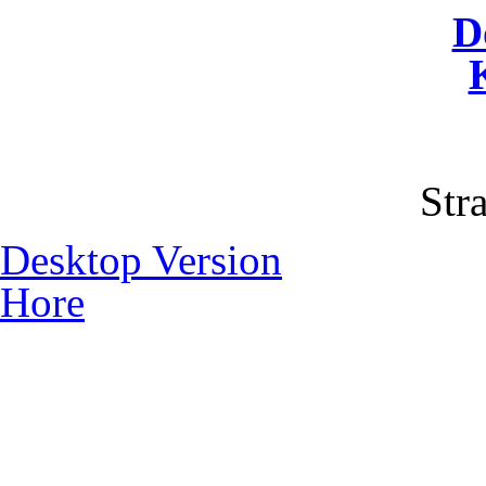
D
Str
Desktop Version
Hore
© 2012 Školská jedáleň -
všetky prá